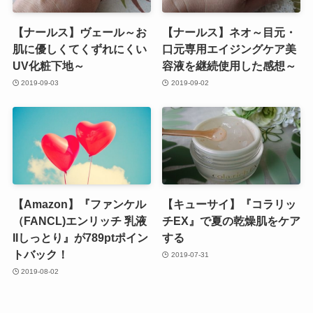
【ナールス】ヴェール～お
【ナールス】ネオ～目元・
肌に優しくてくずれにくい
口元専用エイジングケア美
UV化粧下地～
容液を継続使用した感想～
2019-09-03
2019-09-02
【Amazon】『ファンケル
【キューサイ】『コラリッ
（FANCL)エンリッチ 乳液
チEX』で夏の乾燥肌をケア
IIしっとり』が789ptポイン
する
トバック！
2019-07-31
2019-08-02