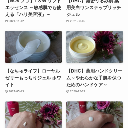
【NOV ノブ】L＆W リフト
【DHC】濃密うるみ肌 薬
エッセンス ～敏感肌でも使
用美白ワンステップリッチ
える「ハリ美容液」～
ジェル
2021-11-12
2021-08-02
【なちゅライフ】ローヤル
【DHC】薬用ハンドクリー
ゼリーもっちりジェル ホワ
ム～やわらかな手肌を保つ
イト
ためのハンドケア～
2021-05-13
2020-12-22