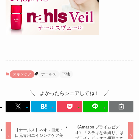
スキンケア
ナールス
下地
よかったらシェアしてね！
《Amazon プライムビデ
【ナールス】ネオ～目元・
オ》「ステキな金縛り」は
口元専用エイジングケア美
プライムビデオで視聴でき