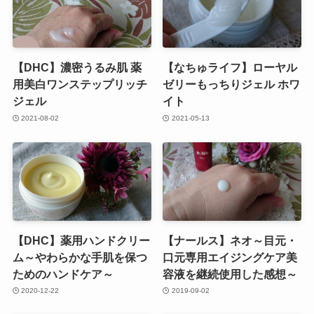
【DHC】濃密うるみ肌 薬
【なちゅライフ】ローヤル
用美白ワンステップリッチ
ゼリーもっちりジェル ホワ
ジェル
イト
2021-08-02
2021-05-13
【DHC】薬用ハンドクリー
【ナールス】ネオ～目元・
ム～やわらかな手肌を保つ
口元専用エイジングケア美
ためのハンドケア～
容液を継続使用した感想～
2020-12-22
2019-09-02