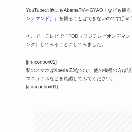
YouTubeの他にもAbemaTVやGYAO！など
ンデマンド）
』を観ることはできないのですʅ(´-ω-`)
そこで、テレビで『FOD（フジテレビオンデマ
ング）してみることにしてみました。
[jin-iconbox01]
私のスマホはXperia Z3なので、他の機種の方
マニュアルなどを確認してみてください。
[/jin-iconbox01]