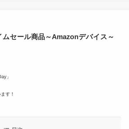
y》タイムセール商品～Amazonデバイス～
Day」
います！