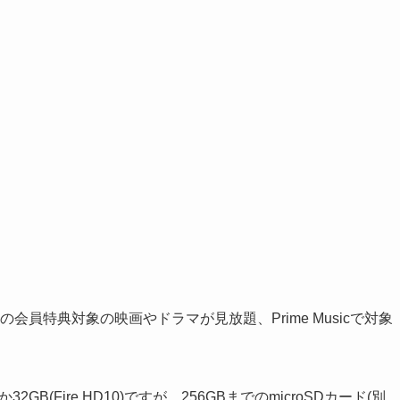
oの会員特典対象の映画やドラマが見放題、Prime Musicで対象
Bか32GB(Fire HD10)ですが、256GBまでのmicroSDカード(別