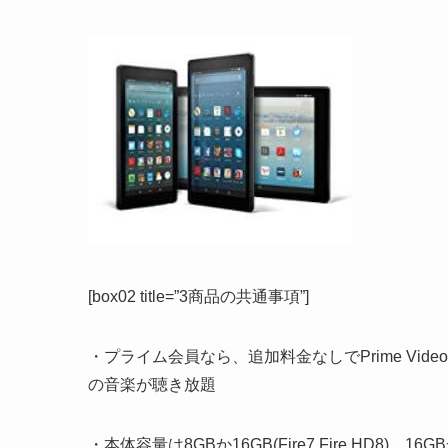
[box02 title=”3商品の共通事項”]
・プライム会員なら、追加料金なしでPrime Vide
の音楽が聴き放題
・本体容量は8GBか16GB(Fire7 Fire HD8)、16G