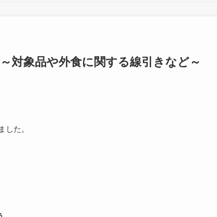
て～対象品や外食に関する線引きなど～
りました。
う