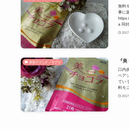
無料
事に
https
a 同
2017
『美
美容ドリンク・サプリ
口内
ペア
てい
料モニ
2017