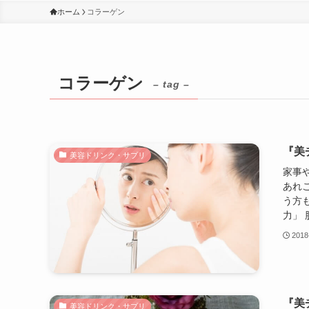
ホーム
コラーゲン
コラーゲン
– tag –
『美
美容ドリンク・サプリ
家事
あれ
う方
力」 
2018
『美
美容ドリンク・サプリ